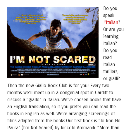
Do you
speak
#Italian
?
Or are you
learning
Italian?
Do you
read
Italian
thrillers,
or gialli?
Then the new Giallo Book Club is for you! Every two
months we’ll meet up in a congenial spot in Cardiff to
discuss a “giallo” in Italian. We’ve chosen books that have
an English translation, so if you prefer you can read the
books in English as well. We’re arranging screenings of
films adapted from the books.Our first book is “Io Non Ho
Paura” (I’m Not Scared) by Niccolò Ammaniti. “More than