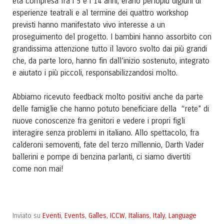
età compresa fra i 5 e i 14 anni, erano perlopiù digiuni di
esperienze teatrali e al termine dei quattro workshop
previsti hanno manifestato vivo interesse a un
proseguimento del progetto. I bambini hanno assorbito con
grandissima attenzione tutto il lavoro svolto dai più grandi
che, da parte loro, hanno fin dall’inizio sostenuto, integrato
e aiutato i più piccoli, responsabilizzandosi molto.
Abbiamo ricevuto feedback molto positivi anche da parte
delle famiglie che hanno potuto beneficiare della “rete” di
nuove conoscenze fra genitori e vedere i propri figli
interagire senza problemi in italiano. Allo spettacolo, fra
calderoni semoventi, fate del terzo millennio, Darth Vader
ballerini e pompe di benzina parlanti, ci siamo divertiti
come non mai!
Eventi
Events
Galles
ICCW
Italians
Italy
Language
Inviato su
,
,
,
,
,
,