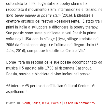
cofondato la LIPS, Lega italiana poetry slam e ha
raccontato il movimento slam, internazionale e italiano, nel
libro
Guida liquida al poetry slam
(2016). È ideatore e
direttore artistico del festival PoesiaPresente. È stato tra i
primi in Italia a sviluppare e diffondere la poetry therapy.
Sue poesie sono state pubblicate in vari Paesi: la prima
volta negli USA con la silloge (
Ossa,
silloge tradotta nel
2006 da Christopher Arigo) e l’ultima nel Regno Unito (3
Ictus
, 2016), con poesie
tradotte da Cristina Viti.”
Dome farà un reading delle sue poesie accompagnato da
musica il 5 agosto alle 17:30 al ristornate Casanova.
Poesia, musica e bicchiere di vino inclusi nel prezzo.
£6 intero e £5 per i soci dell’Italian Cultural Centre. Vi
aspettiamo !
Eventi
Galles
ICCW
Poesia
Lascia un commento
Inviato su
,
,
,
|