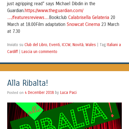
just agripping read” says Michael Dibdin in the
https://www.theguardian.com/
Guardian.
…/featuresreviews…
Calabrisella Gelateria
Bookclub
20
Snowcat Cinema
March at 18.00Film adaptation
23 March
at 7.30
Club del Libro
Eventi
ICCW
Novità
Wales
Italiani a
Inviato su
,
,
,
,
|
Tag
Cardiff
Lascia un commento
|
Alla Ribalta!
Luca Paci
Posted on
4 December 2018
by