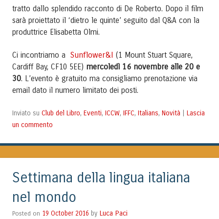
tratto dallo splendido racconto di De Roberto. Dopo il film
sarà proiettato il ‘dietro le quinte’ seguito dal Q&A con la
produttrice Elisabetta Olmi.
Sunflower&I
Ci incontriamo a
(1 Mount Stuart Square,
mercoledì 16 novembre alle 20 e
Cardiff Bay, CF10 5EE)
30
. L’evento è gratuito ma consigliamo prenotazione via
email dato il numero limitato dei posti.
Club del Libro
Eventi
ICCW
IFFC
Italians
Novità
Lascia
Inviato su
,
,
,
,
,
|
un commento
Settimana della lingua italiana
nel mondo
Luca Paci
Posted on
19 October 2016
by