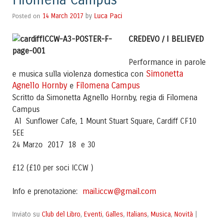
Filomena Campus
Luca Paci
Posted on
14 March 2017
by
CREDEVO / I BELIEVED
Performance in parole
Simonetta
e musica sulla violenza domestica con
Agnello Hornby
Filomena Campus
e
Scritto da Simonetta Agnello Hornby, regia di Filomena
Campus
Al Sunflower Cafe, 1 Mount Stuart Square, Cardiff CF10
5EE
24 Marzo 2017 18 e 30
£12 (£10 per soci ICCW )
mail.iccw@gmail.com
Info e prenotazione:
Club del Libro
Eventi
Galles
Italians
Musica
Novità
Inviato su
,
,
,
,
,
|