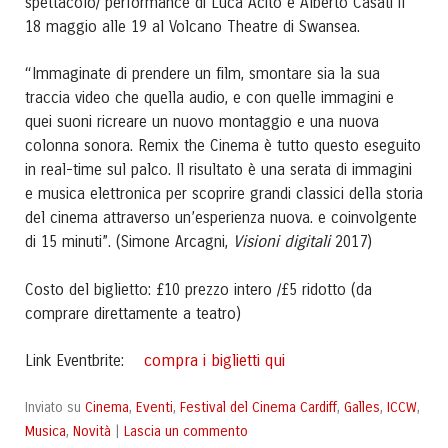
spettacolo/ performance di Luca Acito e Alberto Casati il
18 maggio alle 19 al Volcano Theatre di Swansea.
“Immaginate di prendere un film, smontare sia la sua
traccia video che quella audio, e con quelle immagini e
quei suoni ricreare un nuovo montaggio e una nuova
colonna sonora. Remix the Cinema è tutto questo eseguito
in real-time sul palco. Il risultato è una serata di immagini
e musica elettronica per scoprire grandi classici della storia
del cinema attraverso un’esperienza nuova. e coinvolgente
Visioni digitali
di 15 minuti”. (Simone Arcagni,
2017)
Costo del biglietto: £10 prezzo intero /£5 ridotto (da
comprare direttamente a teatro)
compra i biglietti qui
Link Eventbrite:
Cinema
Eventi
Festival del Cinema Cardiff
Galles
ICCW
Inviato su
,
,
,
,
,
Musica
Novità
Lascia un commento
,
|