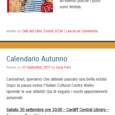
all’evento poiché i posti
sono limitati.
Club del Libro
Eventi
ICCW
Lascia un commento
Inviato su
,
,
|
Calendario Autunno
Luca Paci
Posted on
23 September 2017
by
Carissime/i, speriamo che abbiate passato una bella estate.
Dopo la pausa estiva l’Italian Cultural Centre Wales
riprende le sue attività! Qui di seguito i nostri appuntamenti
autunnali:
Sabato 30 settembre ore 10.00 – Cardiff Central Library –