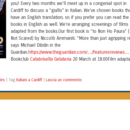
you! Every two months we’ll meet up in a congenial spot in
Cardiff to discuss a “giallo” in Italian. We’ve chosen books th
have an English translation, so if you prefer you can read the
books in English as well. We’re arranging screenings of films
adapted from the books.Our first book is “Io Non Ho Paura” (
Not Scared) by Niccolò Ammaniti. “More than just agripping r
says Michael Dibdin in the
https://www.theguardian.com/…/featuresreviews…
Guardian.
Calabrisella Gelateria
Bookclub
20 March at 18.00Film adapta
les
Italiani a Cardiff
Lascia un commento
|
Tag
|