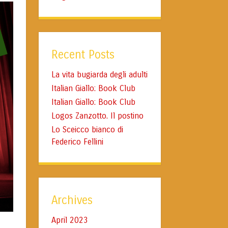
Recent Posts
La vita bugiarda degli adulti
Italian Giallo: Book Club
Italian Giallo: Book Club
Logos Zanzotto. Il postino
Lo Sceicco bianco di
Federico Fellini
Archives
April 2023