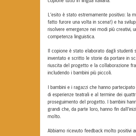
copione tutto in lingua italiana.
L’esito è stato estremamente positivo: la m
fatto furore una volta in scena!) e ha svilu
risolvere emergenze nei modi più creativi, un
competenza linguistica.
Il copione è stato elaborato dagli studenti s
inventato e scritto le storie da portare in 
riuscita del progetto e la collaborazione fra
includendo i bambini più piccoli.
I bambini e i ragazzi che hanno partecipato 
di esperienze teatrali e al termine dei quat
proseguimento del progetto. I bambini hanno
grandi che, da parte loro, hanno fin dall’iniz
molto.
Abbiamo ricevuto feedback molto positivi a