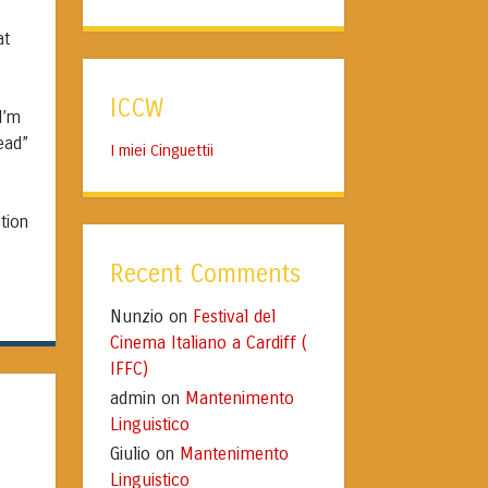
at
ICCW
I’m
ead”
I miei Cinguettii
tion
Recent Comments
Nunzio
Festival del
on
Cinema Italiano a Cardiff (
IFFC)
admin
Mantenimento
on
Linguistico
Giulio
Mantenimento
on
Linguistico