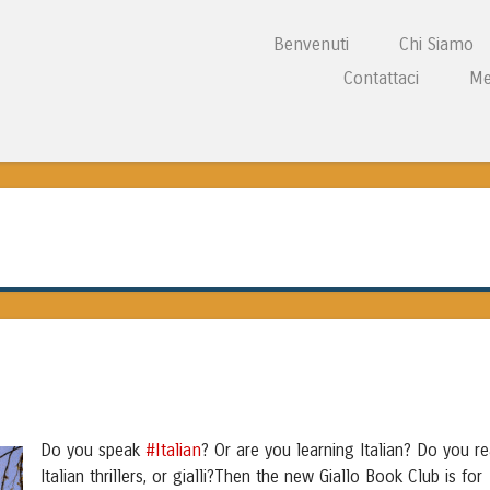
Vai al contenuto
Benvenuti
Chi Siamo
Menu
Contattaci
Me
L CENTRE WALES
#Italian
Do you speak
? Or are you learning Italian? Do you r
Italian thrillers, or gialli?Then the new Giallo Book Club is for