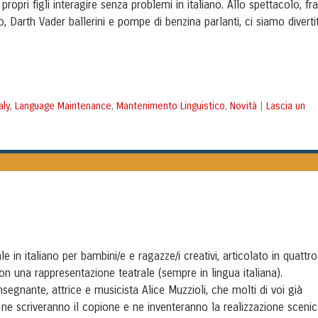
ropri figli interagire senza problemi in italiano. Allo spettacolo, fra
, Darth Vader ballerini e pompe di benzina parlanti, ci siamo divertit
aly
Language Maintenance
Mantenimento Linguistico
Novità
Lascia un
,
,
,
|
 in italiano per bambini/e e ragazze/i creativi, articolato in quattro
n una rappresentazione teatrale (sempre in lingua italiana).
insegnante, attrice e musicista Alice Muzzioli, che molti di voi già
ne scriveranno il copione e ne inventeranno la realizzazione sceni