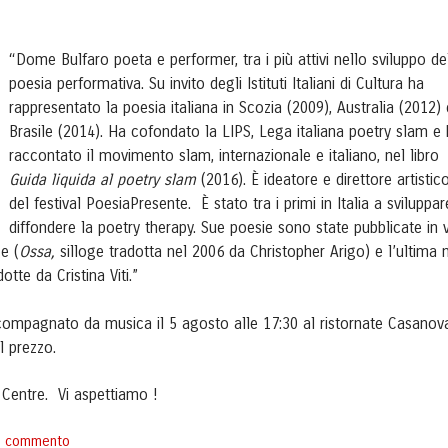
“Dome Bulfaro poeta e performer, tra i più attivi nello sviluppo de
poesia performativa. Su invito degli Istituti Italiani di Cultura ha
rappresentato la poesia italiana in Scozia (2009), Australia (2012) 
Brasile (2014). Ha cofondato la LIPS, Lega italiana poetry slam e
raccontato il movimento slam, internazionale e italiano, nel libro
Guida liquida al poetry slam
(2016). È ideatore e direttore artistic
del festival PoesiaPresente. È stato tra i primi in Italia a sviluppar
diffondere la poetry therapy. Sue poesie sono state pubblicate in v
e (
Ossa,
silloge tradotta nel 2006 da Christopher Arigo) e l’ultima 
dotte da Cristina Viti.”
ompagnato da musica il 5 agosto alle 17:30 al ristornate Casanov
l prezzo.
l Centre. Vi aspettiamo !
un commento