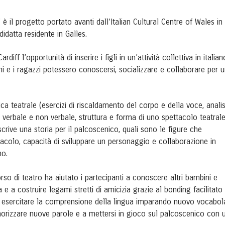
” è il progetto portato avanti dall’Italian Cultural Centre of Wales in
didatta residente in Galles.
iff l’opportunità di inserire i figli in un’attività collettiva in italian
ini e i ragazzi potessero conoscersi, socializzare e collaborare per 
ca teatrale (esercizi di riscaldamento del corpo e della voce, analis
 verbale e non verbale, struttura e forma di uno spettacolo teatrale
rive una storia per il palcoscenico, quali sono le figure che
tacolo, capacità di sviluppare un personaggio e collaborazione in
no.
corso di teatro ha aiutato i partecipanti a conoscere altri bambini e
a e a costruire legami stretti di amicizia grazie al bonding facilitato
 esercitare la comprensione della lingua imparando nuovo vocabol
morizzare nuove parole e a mettersi in gioco sul palcoscenico con 