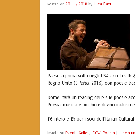
Luca Paci
Posted on
20 July 2018
by
Paesi: la prima volta negli USA con la sillog
Regno Unito (3
Ictus
, 2016), con poesie
tra
Dome farà un reading delle sue poesie acc
Poesia, musica e bicchiere di vino inclusi ne
£6 intero e £5 per i soci dell’Italian Cultura
Eventi
Galles
ICCW
Poesia
Lascia 
Inviato su
,
,
,
|