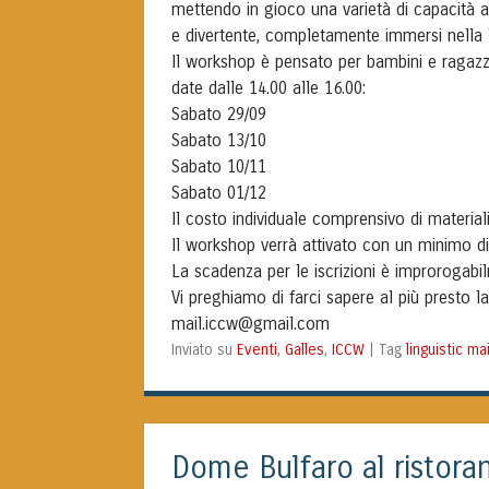
mettendo in gioco una varietà di capacità a
e divertente, completamente immersi nella l
Il workshop è pensato per bambini e ragazzi 
date dalle 14.00 alle 16.00:
Sabato 29/09
Sabato 13/10
Sabato 10/11
Sabato 01/12
Il costo individuale comprensivo di material
Il workshop verrà attivato con un minimo di
La scadenza per le iscrizioni è improrogabi
Vi preghiamo di farci sapere al più presto la
mail.iccw@gmail.com
Eventi
Galles
ICCW
linguistic m
Inviato su
,
,
|
Tag
Dome Bulfaro al ristora