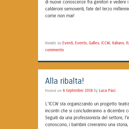
di nuove conoscenze fra genitori e vedere i p
calderoni semoventi, fate del terzo millennio
come non mai!
Eventi
Events
Galles
ICCW
Italians
It
Inviato su
,
,
,
,
,
commento
Alla ribalta!
Luca Paci
Posted on
8 September 2018
by
L’ICCW sta organizzando un progetto teatrale
incontri che si concluderanno a dicembre co
Seguiti da una professionista del settore, l’
conoscono, i bambini creeranno una storia, 