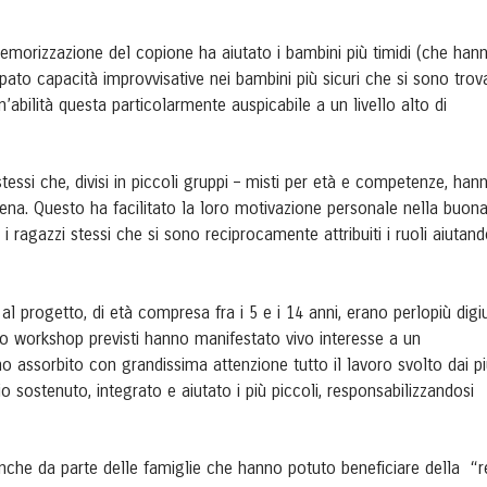
emorizzazione del copione ha aiutato i bambini più timidi (che han
ppato capacità improvvisative nei bambini più sicuri che si sono trova
’abilità questa particolarmente auspicabile a un livello alto di
tessi che, divisi in piccoli gruppi – misti per età e competenze, han
scena. Questo ha facilitato la loro motivazione personale nella buon
 i ragazzi stessi che si sono reciprocamente attribuiti i ruoli aiutan
al progetto, di età compresa fra i 5 e i 14 anni, erano perlopiù digi
tro workshop previsti hanno manifestato vivo interesse a un
 assorbito con grandissima attenzione tutto il lavoro svolto dai p
io sostenuto, integrato e aiutato i più piccoli, responsabilizzandosi
nche da parte delle famiglie che hanno potuto beneficiare della “r