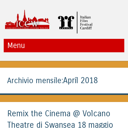
ITALIAN CULTURAL
Menu
CENTRE WALES
Vai al contenuto
April 2018
Archivio mensile:
Remix the Cinema @ Volcano
Theatre di Swansea 18 maggio