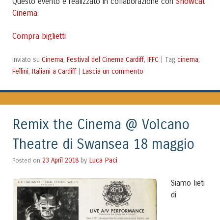
Snowcat
Questo evento è realizzato in collaborazione con
Cinema
.
Compra biglietti
Cinema
Festival del Cinema Cardiff
IFFC
cinema
Inviato su
,
,
|
Tag
,
Fellini
Italiani a Cardiff
Lascia un commento
,
|
Remix the Cinema @ Volcano
Theatre di Swansea 18 maggio
Luca Paci
Posted on
23 April 2018
by
Siamo lieti
di