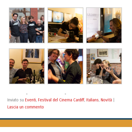
Eventi
Festival del Cinema Cardiff
Italians
Novità
Inviato su
,
,
,
|
Lascia un commento