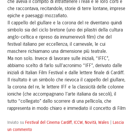
che aveva il compito di intrattenere i reali e le loro corti e
che raccontava, recitandole, storie di terre lontane, imprese
epiche e paesaggi mozzafiato.
Il cappello del giullare e la corona del re diventano quindi
simbolo sia del ciclo bretone (uno dei pilastri della cultura
anglo-celtica e ripreso da innumerevoli film) che del
festival italiano per eccellenza, il carnevale, le cui
maschere richiamano una dimensione più teatrale.
Ma non solo. Invece di lavorare sulle iniziali, “IFFC”,
abbiamo scelto di farlo sull’acronimo “IFF”, derivato dalle
iniziali di Italian Film Festival e dalle lettere finale di Cardiff.
Il risultato è un simbolo che rievoca il cappello del giullare,
la corona del re, le lettere IFF e la classicità delle colonne
ioniche (che accompagnano l’arte italiana da secoli), il
tutto “collegato” dallo scorrere di una pellicola, che
rappresenta in modo chiaro e immediato iI concetto di Film
Festival del Cinema Cardiff
ICCW
Novità
Wales
Lascia
Inviato su
,
,
,
|
un commento