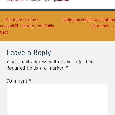
←
Navigazione articolo
Nel mare ci sono i
Settimana della lingua italiana
→
coccodrilli. Incontro con Fabio
nel mondo
Geda
Leave a Reply
Your email address will not be published.
*
Required fields are marked
*
Comment