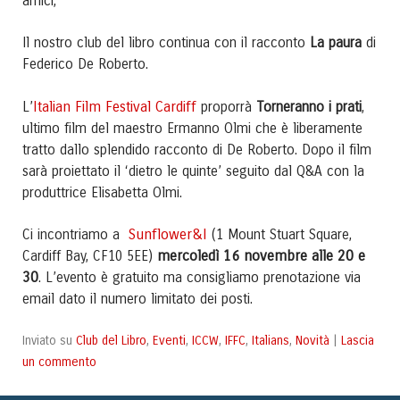
amici,
Il nostro club del libro continua con il racconto
La paura
di
Federico De Roberto.
Italian Film Festival Cardiff
L’
proporrà
Torneranno i prati
,
ultimo film del maestro Ermanno Olmi che è liberamente
tratto dallo splendido racconto di De Roberto. Dopo il film
sarà proiettato il ‘dietro le quinte’ seguito dal Q&A con la
produttrice Elisabetta Olmi.
Sunflower&I
Ci incontriamo a
(1 Mount Stuart Square,
mercoledì 16 novembre alle 20 e
Cardiff Bay, CF10 5EE)
30
. L’evento è gratuito ma consigliamo prenotazione via
email dato il numero limitato dei posti.
Club del Libro
Eventi
ICCW
IFFC
Italians
Novità
Lascia
Inviato su
,
,
,
,
,
|
un commento