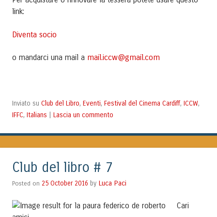
Per acquistare o rinnovare la tessera potete usare questo
link:
Diventa socio
mail.iccw@gmail.com
o mandarci una mail a
Club del Libro
Eventi
Festival del Cinema Cardiff
ICCW
Inviato su
,
,
,
,
IFFC
Italians
Lascia un commento
,
|
Club del libro # 7
Luca Paci
Posted on
25 October 2016
by
Cari