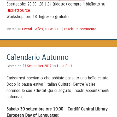
Spettacolo: 20:30 £8 | £4 (ridotto) compra il biglietto su
ticketsource
Workshop: ore 18. Ingresso gratuito
Eventi
Galles
ICCW
IFFC
Lascia un commento
Inviato su
,
,
,
|
Calendario Autunno
Luca Paci
Posted on
23 September 2017
by
Carissime/i, speriamo che abbiate passato una bella estate.
Dopo la pausa estiva l’Italian Cultural Centre Wales
riprende le sue attività! Qui di seguito i nostri appuntamenti
autunnali:
Sabato 30 settembre ore 10.00 – Cardiff Central Library –
European Day of Languages
: