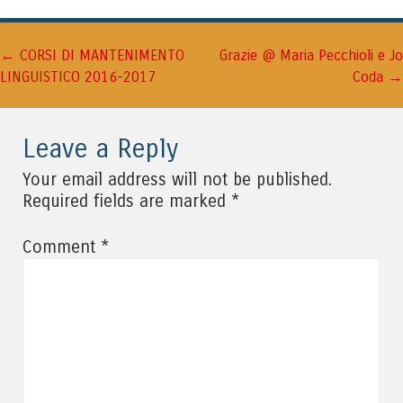
←
Navigazione articolo
CORSI DI MANTENIMENTO
Grazie @ Maria Pecchioli e Jo
→
LINGUISTICO 2016-2017
Coda
Leave a Reply
Your email address will not be published.
*
Required fields are marked
*
Comment