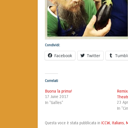
Condividi:
Facebook
Twitter
Tumbl
Correlati
Buona la prima!
Remix
17 June 2017
Theat
In "Galles"
23 Apr
In "C
ICCW
Italians
M
Questa voce è stata pubblicata in
,
,