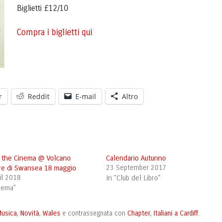
Biglietti £12/10
Compra i biglietti qui
r
Reddit
E-mail
Altro
 the Cinema @ Volcano
Calendario Autunno
re di Swansea 18 maggio
23 September 2017
il 2018
In "Club del Libro"
inema"
usica
Novità
Wales
Chapter
Italiani a Cardiff
,
,
e contrassegnata con
,
.