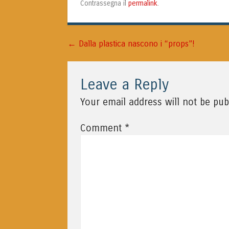
permalink
Contrassegna il
.
←
Navigazione articolo
Dalla plastica nascono i “props”!
Leave a Reply
Your email address will not be pub
*
Comment