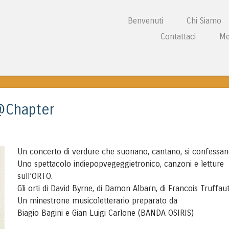
Vai al contenuto
Benvenuti
Chi Siamo
Menu
Contattaci
Me
L CENTRE WALES
 @Chapter
Un concerto di verdure che suonano, cantano, si confessan
Uno spettacolo indiepopvegeggietronico, canzoni e letture
sull’ORTO.
Gli orti di David Byrne, di Damon Albarn, di Francois Truffa
Un minestrone musicoletterario preparato da
Biagio Bagini e Gian Luigi Carlone (BANDA OSIRIS)