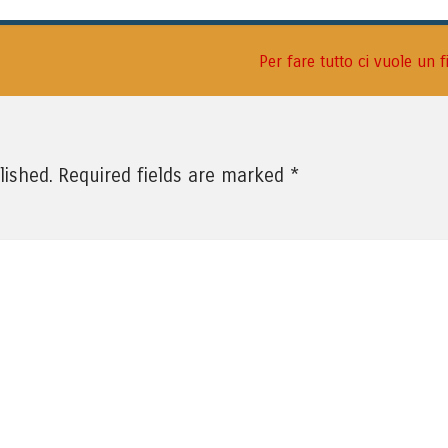
Per fare tutto ci vuole un 
*
lished.
Required fields are marked