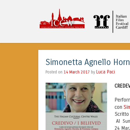
ITALIAN CULTURA
Simonetta Agnello Hor
Luca Paci
14 March 2017
by
Posted on
CREDEV
Perfor
Si
con
Scritto
Al Sunf
24 Mar