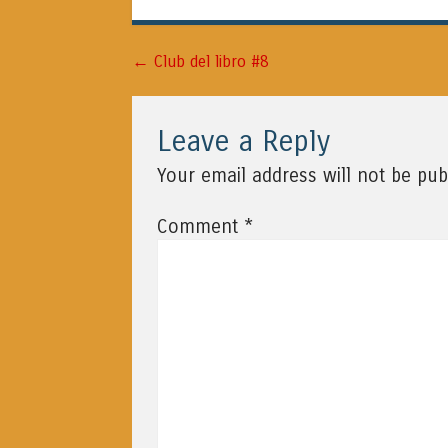
←
Navigazione articolo
Club del libro #8
Leave a Reply
Your email address will not be pub
*
Comment