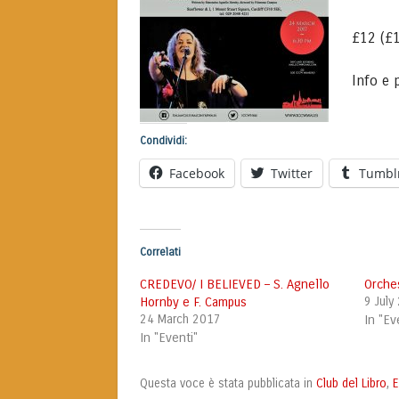
£12 (£1
Info e 
Condividi:
Facebook
Twitter
Tumbl
Correlati
CREDEVO/ I BELIEVED – S. Agnello
Orches
Hornby e F. Campus
9 July
24 March 2017
In "Ev
In "Eventi"
Club del Libro
E
Questa voce è stata pubblicata in
,