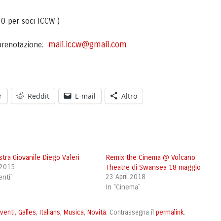
0 per soci ICCW )
mail.iccw@gmail.com
prenotazione:
r
Reddit
E-mail
Altro
tra Giovanile Diego Valeri
Remix the Cinema @ Volcano
 2015
Theatre di Swansea 18 maggio
enti"
23 April 2018
In "Cinema"
venti
Galles
Italians
Musica
Novità
permalink
,
,
,
,
. Contrassegna il
.