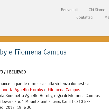
Vai al contenuto
Benvenuti
Chi Siamo
Menu
Contattaci
Me
L CENTRE WALES
nby e Filomena Campus
O / I BELIEVED
mance in parole e musica sulla violenza domestica
monetta Agnello Hornby
Filomena Campus
e
 da Simonetta Agnello Hornby, regia di Filomena Campus
lower Cafe, 1 Mount Stuart Square, Cardiff CF10 5EE
zo 2017 18 e 30