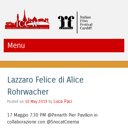
ITALIAN CULTURAL
Menu
CENTRE WALES
Vai al contenuto
Lazzaro Felice di Alice
Rohrwacher
Luca Paci
10 May 2019
by
Posted on
17 Maggio 7:30 PM @Penarth Pier Pavilion in
collaborazione con @SnocatCinema