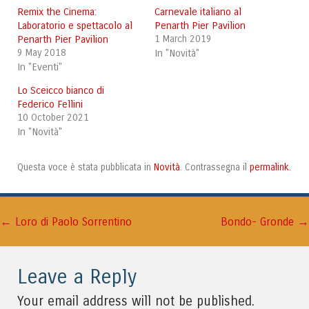
Remix the Cinema:
Carnevale italiano al
Laboratorio e spettacolo al
Penarth Pier Pavilion
Penarth Pier Pavilion
1 March 2019
9 May 2018
In "Novità"
In "Eventi"
Lo Sceicco bianco di
Federico Fellini
10 October 2021
In "Novità"
Novità
permalink
Questa voce è stata pubblicata in
. Contrassegna il
.
←
→
Navigazione articolo
Loro di Paolo Sorrentino
Bondo- Gronde
Leave a Reply
Your email address will not be published.